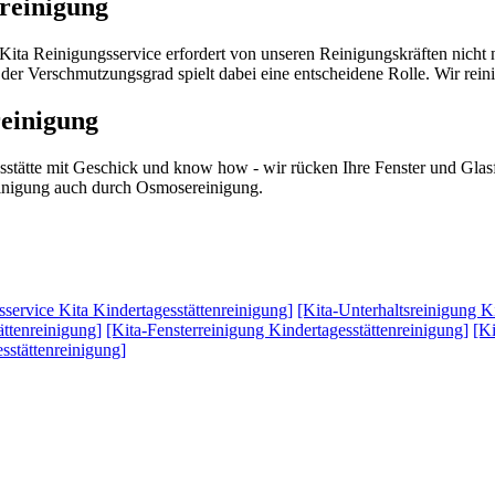
nreinigung
 Kita Reinigungsservice erfordert von unseren Reinigungskräften nicht
er Verschmutzungsgrad spielt dabei eine entscheidene Rolle. Wir rein
reinigung
esstätte mit Geschick und know how - wir rücken Ihre Fenster und Glas
reinigung auch durch Osmosereinigung.
service Kita Kindertagesstättenreinigung]
[Kita-Unterhaltsreinigung K
ättenreinigung]
[Kita-Fensterreinigung Kindertagesstättenreinigung]
[Ki
sstättenreinigung]