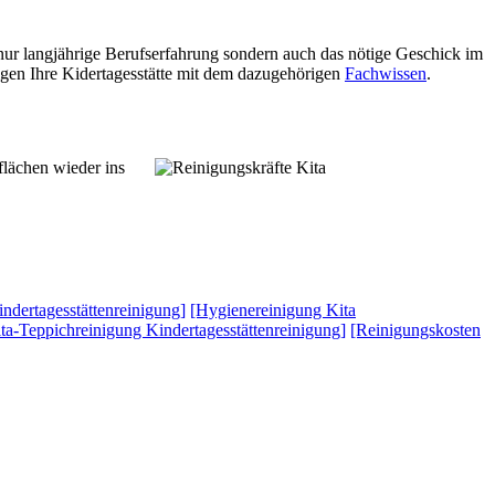
 nur langjährige Berufserfahrung sondern auch das nötige Geschick im
igen Ihre Kidertagesstätte mit dem dazugehörigen
Fachwissen
.
flächen wieder ins
indertagesstättenreinigung]
[Hygienereinigung Kita
ta-Teppichreinigung Kindertagesstättenreinigung]
[Reinigungskosten