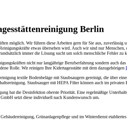
gesstättenreinigung Berlin
äften möglich. Wir führen diese Arbeiten gern für Sie aus, zuverlässi
Reinigungskräfte etwas übersehen wird. Auch wir sind nur Menschen, 
rundsätzlich immer die Lösung sucht um solch menschliche Fehler zu ko
inigungskräften nicht nur langjährige Berufserfahrung sondern auch d
idene Rolle. Wir reinigen Ihre Kidertagesstätte mit dem dazugehörigen
inigung textile Bodenbeläge mit Staubsaugern gereinigt, die über ein
rhaltsreinigung. Staubsauger mit HEPA Filter können auch im privaten 
igung hat die Desinfektion oberste Priorität. Eine regelmäßige Unterha
e GmbH setzt diese individuell nach Kundenwunsch um.
Gebäudereinigung, Grünanlagenpflege und im Winterdienst etabliertes 