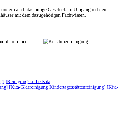
ng sondern auch das nötige Geschick im Umgang mit den
enhäuser mit dem dazugehörigen Fachwissen.
icht nur einen
ng]
[Reinigungskräfte Kita
ung]
[Kita-Glasreinigung Kindertagesstättenreinigung]
[Kita-