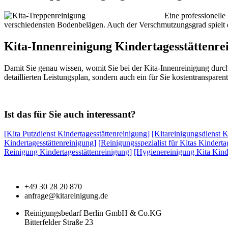
Eine professionelle
verschiedensten Bodenbelägen. Auch der Verschmutzungsgrad spielt 
Kita-Innenreinigung Kindertagesstättenre
Damit Sie genau wissen, womit Sie bei der Kita-Innenreinigung durc
detaillierten Leistungsplan, sondern auch ein für Sie kostentransparen
Ist das für Sie auch interessant?
[Kita Putzdienst Kindertagesstättenreinigung]
[Kitareinigungsdienst K
Kindertagesstättenreinigung]
[Reinigungsspezialist für Kitas Kinderta
Reinigung Kindertagesstättenreinigung]
[Hygienereinigung Kita Kinde
+49 30 28 20 870
anfrage@kitareinigung.de
Reinigungsbedarf Berlin GmbH & Co.KG
Bitterfelder Straße 23