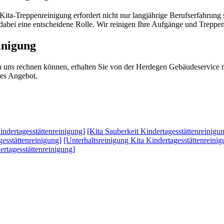
 Kita-Treppenreinigung erfordert nicht nur langjährige Berufserfahru
dabei eine entscheidene Rolle. Wir reinigen Ihre Aufgänge und Trepp
inigung
h uns rechnen können, erhalten Sie von der Herdegen Gebäudeservice n
tes Angebot.
indertagesstättenreinigung]
[Kita Sauberkeit Kindertagesstättenreinigu
gesstättenreinigung]
[Unterhaltsreinigung Kita Kindertagesstättenreinig
rtagesstättenreinigung]