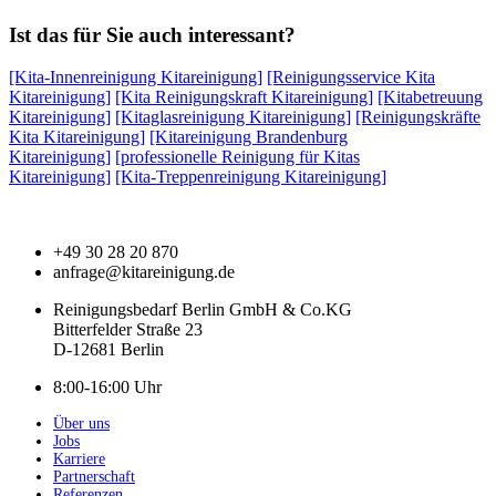
Ist das für Sie auch interessant?
[Kita-Innenreinigung Kitareinigung]
[Reinigungsservice Kita
Kitareinigung]
[Kita Reinigungskraft Kitareinigung]
[Kitabetreuung
Kitareinigung]
[Kitaglasreinigung Kitareinigung]
[Reinigungskräfte
Kita Kitareinigung]
[Kitareinigung Brandenburg
Kitareinigung]
[professionelle Reinigung für Kitas
Kitareinigung]
[Kita-Treppenreinigung Kitareinigung]
+49 30 28 20 870
anfrage@kitareinigung.de
Reinigungsbedarf Berlin GmbH & Co.KG
Bitterfelder Straße 23
D-12681 Berlin
8:00-16:00 Uhr
Über uns
Jobs
Karriere
Partnerschaft
Referenzen