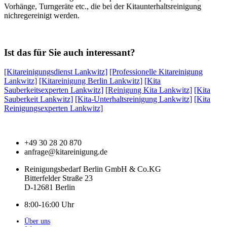
Vorhänge, Turngeräte etc., die bei der Kitaunterhaltsreinigung
nichregereinigt werden.
Ist das für Sie auch interessant?
[Kitareinigungsdienst Lankwitz]
[Professionelle Kitareinigung
Lankwitz]
[Kitareinigung Berlin Lankwitz]
[Kita
Sauberkeitsexperten Lankwitz]
[Reinigung Kita Lankwitz]
[Kita
Sauberkeit Lankwitz]
[Kita-Unterhaltsreinigung Lankwitz]
[Kita
Reinigungsexperten Lankwitz]
+49 30 28 20 870
anfrage@kitareinigung.de
Reinigungsbedarf Berlin GmbH & Co.KG
Bitterfelder Straße 23
D-12681 Berlin
8:00-16:00 Uhr
Über uns