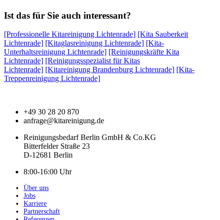
Ist das für Sie auch interessant?
[Professionelle Kitareinigung Lichtenrade]
[Kita Sauberkeit
Lichtenrade]
[Kitaglasreinigung Lichtenrade]
[Kita-
Unterhaltsreinigung Lichtenrade]
[Reinigungskräfte Kita
Lichtenrade]
[Reinigungsspezialist für Kitas
Lichtenrade]
[Kitareinigung Brandenburg Lichtenrade]
[Kita-
Treppenreinigung Lichtenrade]
+49 30 28 20 870
anfrage@kitareinigung.de
Reinigungsbedarf Berlin GmbH & Co.KG
Bitterfelder Straße 23
D-12681 Berlin
8:00-16:00 Uhr
Über uns
Jobs
Karriere
Partnerschaft
Referenzen