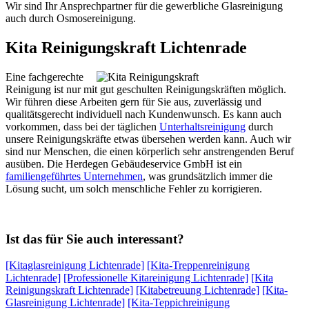
Wir sind Ihr Ansprechpartner für die gewerbliche Glasreinigung
auch durch Osmosereinigung.
Kita Reinigungskraft Lichtenrade
Eine fachgerechte
Reinigung ist nur mit gut geschulten Reinigungskräften möglich.
Wir führen diese Arbeiten gern für Sie aus, zuverlässig und
qualitätsgerecht individuell nach Kundenwunsch. Es kann auch
vorkommen, dass bei der täglichen
Unterhaltsreinigung
durch
unsere Reinigungskräfte etwas übersehen werden kann. Auch wir
sind nur Menschen, die einen körperlich sehr anstrengenden Beruf
ausüben. Die Herdegen Gebäudeservice GmbH ist ein
familiengeführtes Unternehmen
, was grundsätzlich immer die
Lösung sucht, um solch menschliche Fehler zu korrigieren.
Ist das für Sie auch interessant?
[Kitaglasreinigung Lichtenrade]
[Kita-Treppenreinigung
Lichtenrade]
[Professionelle Kitareinigung Lichtenrade]
[Kita
Reinigungskraft Lichtenrade]
[Kitabetreuung Lichtenrade]
[Kita-
Glasreinigung Lichtenrade]
[Kita-Teppichreinigung