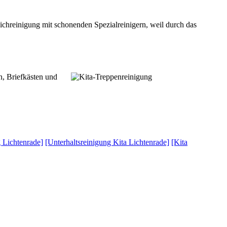
pichreinigung mit schonenden Spezialreinigern, weil durch das
n, Briefkästen und
g Lichtenrade]
[Unterhaltsreinigung Kita Lichtenrade]
[Kita