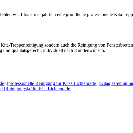
ehlen wir 1 bis 2 mal jährlich eine gründliche professionelle Kita-Tep
e Kita-Treppenreinigung sondern auch die Reinigung von Fensterbretter
sig und qualitätsgerecht, individuell nach Kundenwunsch.
de]
[professionelle Reinigung für Kitas Lichtenrade]
[Kitaglasreinigun
e]
[Reinigungskräfte Kita Lichtenrade]