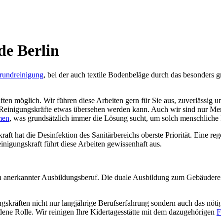
de Berlin
rundreinigung
, bei der auch textile Bodenbeläge durch das besonders
ften möglich. Wir führen diese Arbeiten gern für Sie aus, zuverlässig
Reinigungskräfte etwas übersehen werden kann. Auch wir sind nur Men
men
, was grundsätzlich immer die Lösung sucht, um solch menschliche F
raft hat die Desinfektion des Sanitärbereichs oberste Priorität. Eine r
nigungskraft führt diese Arbeiten gewissenhaft aus.
 anerkannter Ausbildungsberuf. Die duale Ausbildung zum Gebäudereini
ungskräften nicht nur langjährige Berufserfahrung sondern auch das nö
dene Rolle. Wir reinigen Ihre Kidertagesstätte mit dem dazugehörigen
F