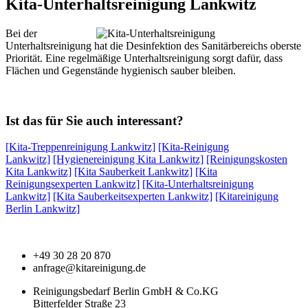
Kita-Unterhaltsreinigung Lankwitz
Bei der
Unterhaltsreinigung hat die Desinfektion des Sanitärbereichs oberste
Priorität. Eine regelmäßige Unterhaltsreinigung sorgt dafür, dass
Flächen und Gegenstände hygienisch sauber bleiben.
Ist das für Sie auch interessant?
[Kita-Treppenreinigung Lankwitz]
[Kita-Reinigung
Lankwitz]
[Hygienereinigung Kita Lankwitz]
[Reinigungskosten
Kita Lankwitz]
[Kita Sauberkeit Lankwitz]
[Kita
Reinigungsexperten Lankwitz]
[Kita-Unterhaltsreinigung
Lankwitz]
[Kita Sauberkeitsexperten Lankwitz]
[Kitareinigung
Berlin Lankwitz]
+49 30 28 20 870
anfrage@kitareinigung.de
Reinigungsbedarf Berlin GmbH & Co.KG
Bitterfelder Straße 23