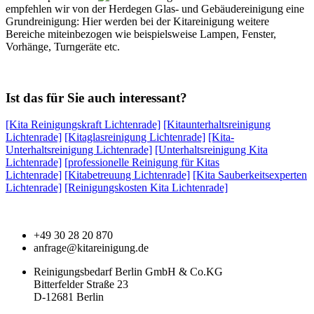
empfehlen wir von der Herdegen Glas- und Gebäudereinigung eine
Grundreinigung: Hier werden bei der Kitareinigung weitere
Bereiche miteinbezogen wie beispielsweise Lampen, Fenster,
Vorhänge, Turngeräte etc.
Ist das für Sie auch interessant?
[Kita Reinigungskraft Lichtenrade]
[Kitaunterhaltsreinigung
Lichtenrade]
[Kitaglasreinigung Lichtenrade]
[Kita-
Unterhaltsreinigung Lichtenrade]
[Unterhaltsreinigung Kita
Lichtenrade]
[professionelle Reinigung für Kitas
Lichtenrade]
[Kitabetreuung Lichtenrade]
[Kita Sauberkeitsexperten
Lichtenrade]
[Reinigungskosten Kita Lichtenrade]
+49 30 28 20 870
anfrage@kitareinigung.de
Reinigungsbedarf Berlin GmbH & Co.KG
Bitterfelder Straße 23
D-12681 Berlin